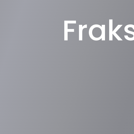
ar
ksi Partai
Fraks
Golkar Solid Untuk I