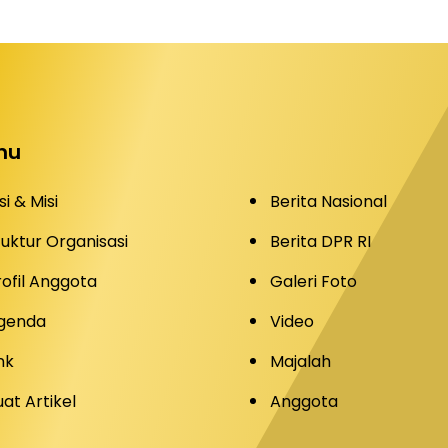
nu
si & Misi
Berita Nasional
tuktur Organisasi
Berita DPR RI
rofil Anggota
Galeri Foto
genda
Video
nk
Majalah
uat Artikel
Anggota