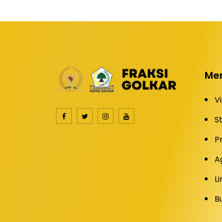
Me
Vi
S
P
A
Li
B