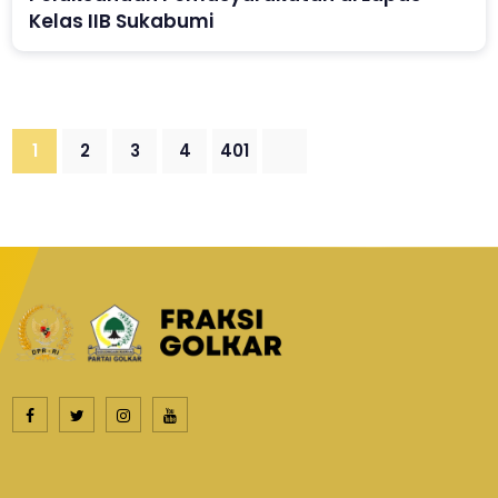
Kelas IIB Sukabumi
1
2
3
4
401