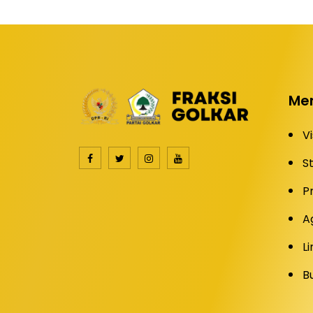
Me
Vi
S
P
A
Li
B