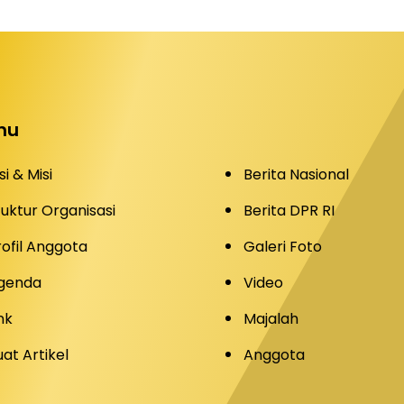
nu
si & Misi
Berita Nasional
tuktur Organisasi
Berita DPR RI
rofil Anggota
Galeri Foto
genda
Video
nk
Majalah
uat Artikel
Anggota