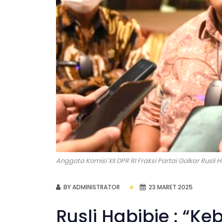
Anggota Komisi XII DPR RI Fraksi Partai Golkar Rusli 
BY ADMINISTRATOR
23 MARET 2025
Rusli Habibie : “Keb