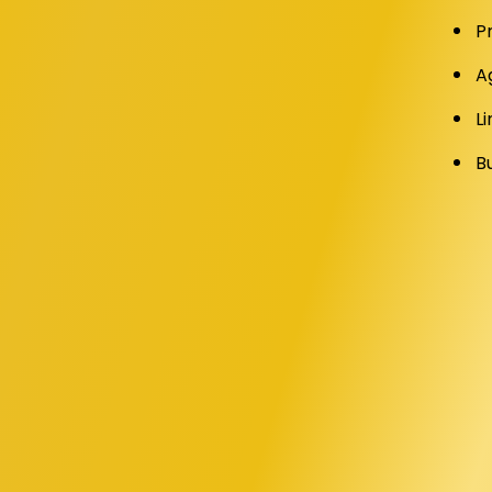
P
A
Li
B