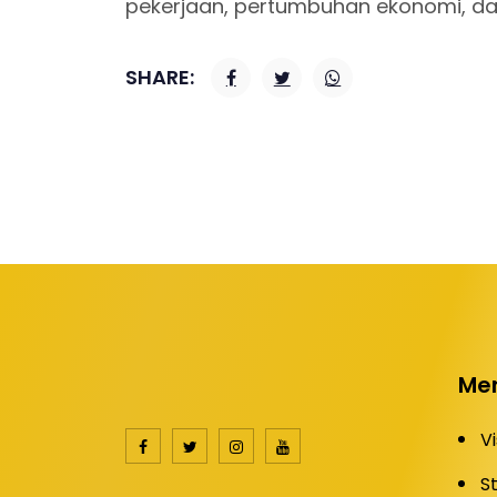
pekerjaan, pertumbuhan ekonomi, da
SHARE:
Me
Vi
S