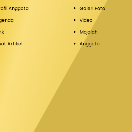
rofil Anggota
Galeri Foto
genda
Video
nk
Majalah
uat Artikel
Anggota