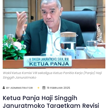
Wakil Ketua Komisi VIII sekaligus Ketua Panitia Kerja (Panja) Haji
Singgih Januratmoko
BY ADMINISTRATOR
19 FEBRUARI 2025
Ketua Panja Haji Singgih
Januratmoko Targetkam Revisi