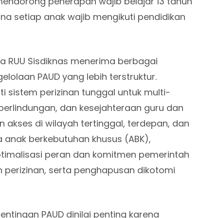
 mendorong penerapan wajib belajar 13 tahun
ana setiap anak wajib mengikuti pendidikan
ja RUU Sisdiknas menerima berbagai
lolaan PAUD yang lebih terstruktur.
i sistem perizinan tunggal untuk multi-
 perlindungan, dan kesejahteraan guru dan
 akses di wilayah tertinggal, terdepan, dan
ta anak berkebutuhan khusus (ABK),
timalisasi peran dan komitmen pemerintah
perizinan, serta penghapusan dikotomi
tingan PAUD dinilai penting karena