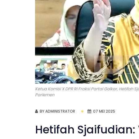
Ketua Komisi X DPR RI Fraksi Partai Golkar, Hetifah 
Parlemen
BY ADMINISTRATOR
07 MEI 2025
Hetifah Sjaifudian: