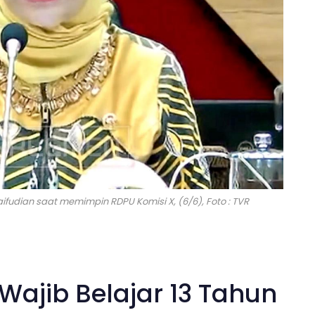
Sjaifudian saat memimpin RDPU Komisi X, (6/6), Foto : TVR
 Wajib Belajar 13 Tahun