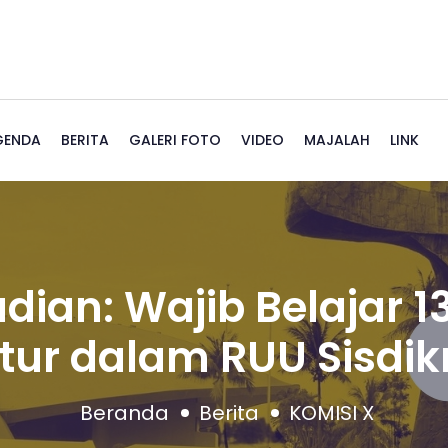
GENDA
BERITA
GALERI FOTO
VIDEO
MAJALAH
LINK
fudian: Wajib Belajar 
tur dalam RUU Sisdi
Beranda
Berita
KOMISI X