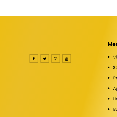
Me
Vi
S
P
A
Li
B