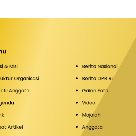
nu
si & Misi
Berita Nasional
tuktur Organisasi
Berita DPR RI
rofil Anggota
Galeri Foto
genda
Video
nk
Majalah
uat Artikel
Anggota