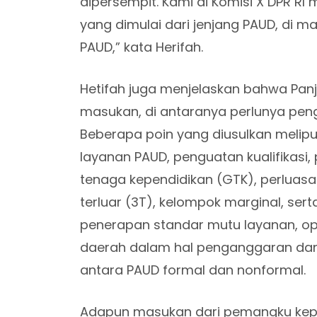
dipersempit. Kami di Komisi X DPR RI
yang dimulai dari jenjang PAUD, di m
PAUD,” kata Herifah.
Hetifah juga menjelaskan bahwa Pan
masukan, di antaranya perlunya penge
Beberapa poin yang diusulkan meliput
layanan PAUD, penguatan kualifikasi,
tenaga kependidikan (GTK), perluasan
terluar (3T), kelompok marginal, ser
penerapan standar mutu layanan, op
daerah dalam hal penganggaran dan 
antara PAUD formal dan nonformal.
Adapun masukan dari pemangku kepen