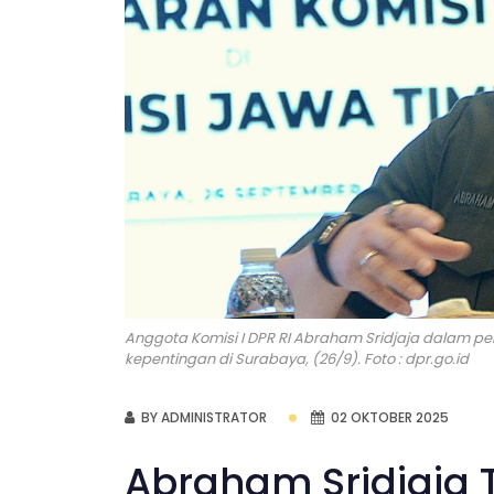
Anggota Komisi I DPR RI Abraham Sridjaja dalam
kepentingan di Surabaya, (26/9). Foto : dpr.go.id
BY ADMINISTRATOR
02 OKTOBER 2025
Abraham Sridjaja 