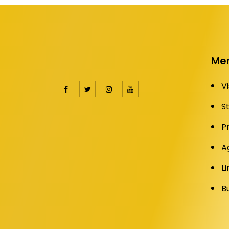
Me
Vi
S
P
A
Li
B