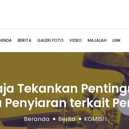
GENDA
BERITA
GALERI FOTO
VIDEO
MAJALAH
LINK
aja Tekankan Pentin
 Penyiaran terkait Pe
Beranda
Berita
KOMISI I