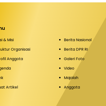
nu
si & Misi
Berita Nasional
tuktur Organisasi
Berita DPR RI
rofil Anggota
Galeri Foto
genda
Video
nk
Majalah
uat Artikel
Anggota