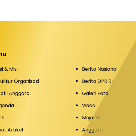
nu
si & Misi
Berita Nasional
tuktur Organisasi
Berita DPR RI
rofil Anggota
Galeri Foto
genda
Video
nk
Majalah
uat Artikel
Anggota