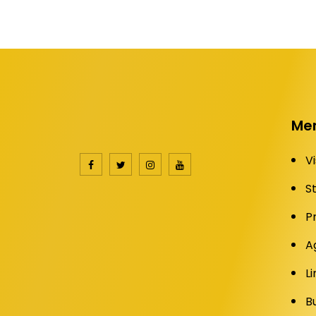
Me
Vi
S
P
A
Li
B