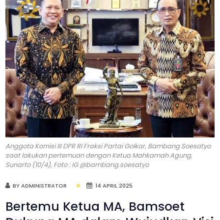
Anggota Komisi III DPR RI Fraksi Partai Golkar, Bambang Soesatyo
saat lakukan pertemuan dengan Ketua Mahkamah Agung,
Sunarto (10/4), Foto : IG @bambang.soesatyo
BY ADMINISTRATOR
14 APRIL 2025
Bertemu Ketua MA, Bamsoet